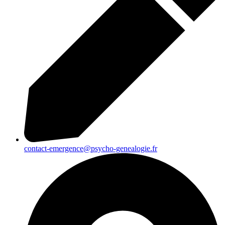
contact-emergence@psycho-genealogie.fr