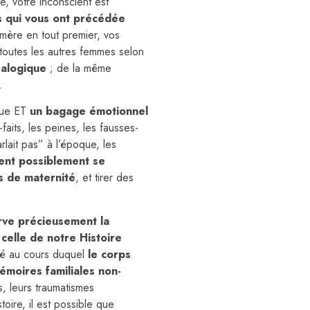
e, votre inconscient est
s qui vous ont précédée
 mère en tout premier, vos
toutes les autres femmes selon
éalogique
; de la même
.
que ET
un bagage émotionnel
-faits, les peines, les fausses-
lait pas” à l’époque, les
ient possiblement se
s de maternité
, et tirer des
rve précieusement la
celle de notre Histoire
ié au cours duquel
le corps
émoires familiales non-
s, leurs traumatismes
oire, il est possible que