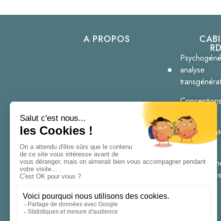
A PROPOS
CAB
R
Psychogéné
analyse
transgénérat
Conceptions
postpartum
Deuils et In
grossesses
Emergence
est un espace
Accouchem
d’accompagnement en
traumatique
analyse transgénérationnelle,
d’accompagnement
périnatal, et d’initiation à la
psychogénéalogie.