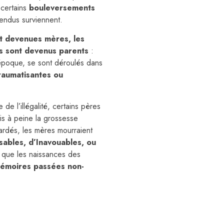
 certains
bouleversements
tendus surviennent.
t devenues mères, les
s sont devenus parents
:
poque, se sont déroulés dans
raumatisantes ou
de l’illégalité, certains pères
tis à peine la grossesse
gardés, les mères mourraient
sables, d’Inavouables, ou
que les naissances des
émoires passées non-