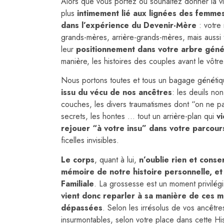
Alors que vous portez ou souhaitez donner la vi
plus
intimement lié aux lignées des femme
dans l’expérience du Devenir-Mère
: votre
grands-mères, arrière-grands-mères, mais aussi 
leur
positionnement dans votre arbre gén
manière, les histoires des couples avant le vôtre
Nous portons toutes et tous un bagage généti
issu du vécu de nos ancêtres
: les deuils non
couches, les divers traumatismes dont “on ne par
secrets, les hontes … tout un arrière-plan qui
v
rejouer “à votre insu” dans votre parcour
ficelles invisibles.
Le corps
, quant à lui,
n’oublie rien et conse
mémoire de notre histoire personnelle, et 
Familiale
. La grossesse est un moment privilég
vient donc reparler à sa manière de ces m
dépassées
. Selon les irrésolus de vos ancêtre
insurmontables, selon votre place dans cette Hist