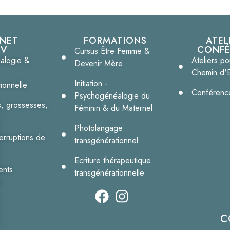
INET
FORMATIONS
ATEL
DV
CONFÉ
Cursus Être Femme &
alogie &
Ateliers po
Devenir Mère
Chemin d'
Initiation -
ionnelle
Conférence
Psychogénéalogie du
, grossesses,
Féminin & du Maternel
Photolangage
terruptions de
transgénérationnel
Ecriture thérapeutique
ents
transgénérationnelle
s
C