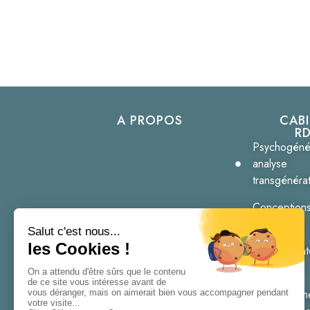
A PROPOS
CAB
R
Psychogéné
analyse
transgénérat
Conceptions
postpartum
Deuils et In
grossesses
Emergence
est un espace
Accouchem
d’accompagnement en