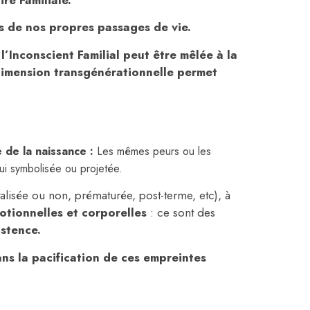
 de nos propres passages de vie.
l’Inconscient Familial peut être mêlée à la
 dimension transgénérationnelle permet
e de
la
naissance :
Les mêmes peurs ou les
ui symbolisée ou projetée.
alisée ou non, prématurée, post-terme, etc), à
tionnelles et corporelles
: ce sont des
stence.
ans la pacification de ces empreintes