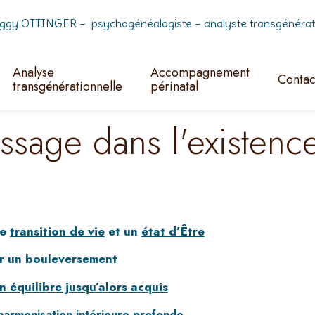
ggy OTTINGER – psychogénéalogiste – analyste transgénératio
Analyse
Accompagnement
Contac
transgénérationnelle
périnatal
ssage dans l'existenc
ne
transition de vie
et un
état d’Être
ar un bouleversement
n équilibre jusqu’alors acquis
harmonisation intérieure profonde
.