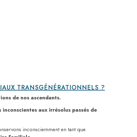
LIAUX TRANSGÉNÉRATIONNELS ?
tions de nos ascendants.
és inconscientes aux irrésolus passés de
onservons inconsciemment en tant que
re Familiale.