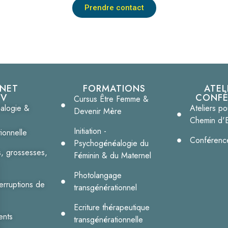
Prendre contact
INET
FORMATIONS
ATEL
DV
CONFÉ
Cursus Être Femme &
alogie &
Ateliers po
Devenir Mère
Chemin d'
Initiation -
ionnelle
Conférence
Psychogénéalogie du
, grossesses,
Féminin & du Maternel
Photolangage
terruptions de
transgénérationnel
Ecriture thérapeutique
ents
transgénérationnelle