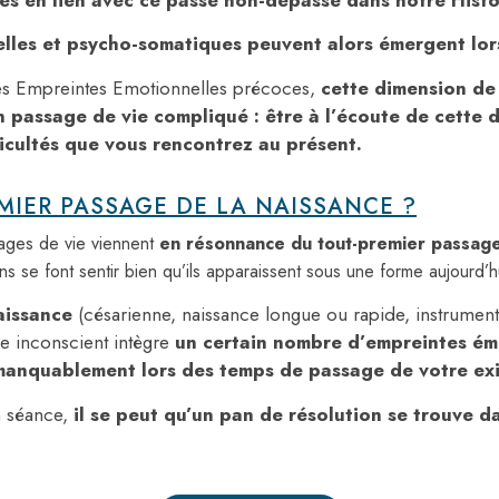
les et psycho-somatiques peuvent alors émergent lors
s Empreintes Emotionnelles précoces,
cette dimension de 
n passage de vie compliqué : être à l’écoute de cette
ficultés que vous rencontrez au présent.
EMIER PASSAGE DE LA NAISSANCE ?
sages de vie viennent
en résonnance du tout-premier passag
se font sentir bien qu’ils apparaissent sous une forme aujourd’h
naissance
(césarienne, naissance longue ou rapide, instrument
re inconscient intègre
un certain nombre d’empreintes émo
mmanquablement lors des temps de passage de votre exi
 séance,
il se peut qu’un pan de résolution se trouve d