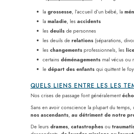
la
grossesse
, l’accueil d’un bébé, la
mé
la
maladie
, les
accidents
les
deuils
de personnes
les deuils de
relations
(séparations, divo
les
changements
professionnels, les
lic
certains
déménagements
mal vécus ou no
le
départ des enfants
qui quittent le fo
QUELS LIENS ENTRE LES
LES TE
Nos crises de passage font généralement
écho
Sans en avoir conscience la plupart du temps,
nos ascendants
,
au détriment de notre pro
De leurs
drames
,
catastrophes
ou
traumat
descendants,
de lourdes missions ou loyaut