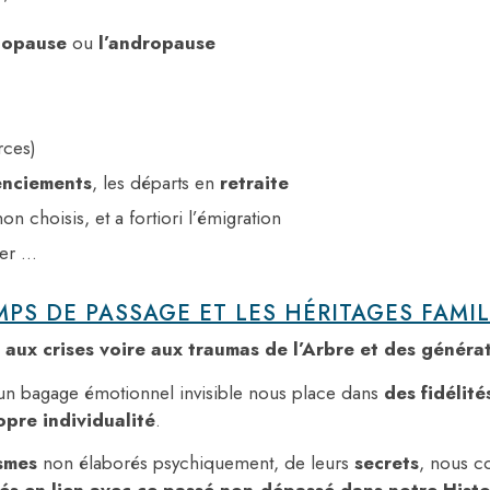
nopause
ou
l’andropause
rces)
enciements
, les départs en
retraite
n choisis, et a fortiori l’émigration
yer …
MPS DE PASSAGE ET LES
HÉRITAGES FAMI
 aux crises voire aux traumas de l’Arbre et des généra
 un bagage émotionnel invisible nous place dans
des fidélit
pre individualité
.
ismes
non élaborés psychiquement, de leurs
secrets
, nous c
és en lien avec ce passé non-dépassé dans notre Histoi