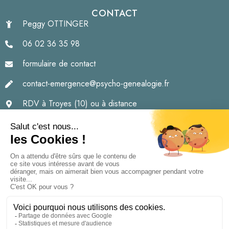
CONTACT
Peggy OTTINGER
06 02 36 35 98
formulaire de contact
contact-emergence@psycho-genealogie.fr
RDV à Troyes (10) ou à distance
Formations à Troyes (10)
ou à distance (zoom)
Les approches proposées relèvent du champ de
l’accompagnement et de la relation d’aide
psychoémotionnelle ; elles ne constituent pas et ne
remplacent pas
des consultations